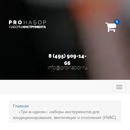
0
8 (495) 909-14-
66
info@pronabor.ru
Toggl
navig
Главная
«Три-в-одном»: наборы инструментов для
кондиционирования, вентиляции и отопления (HVAC)