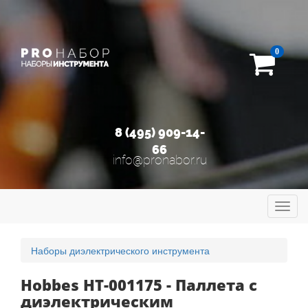
0
8 (495) 909-14-
66
info@pronabor.ru
Toggl
navig
Наборы диэлектрического инструмента
Hobbes HT-001175 - Паллета с
диэлектрическим