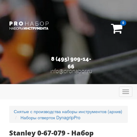
0
8 (495) 909-14-
66
info@pronabor.ru
Toggl
navig
Снятые с производства наборы инструментов (архив)
Наборы отверток DynagripPro
Stanley 0-67-079 - Набор