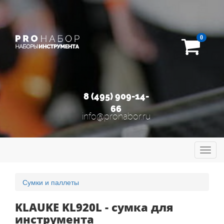
0
8 (495) 909-14-
66
info@pronabor.ru
Toggl
navig
Сумки и паллеты
KLAUKE KL920L - сумка для
инструмента