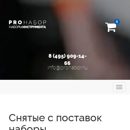
0
8 (495) 909-14-
66
info@pronabor.ru
Toggl
navig
Снятые с поставок
наборы