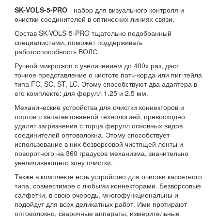
SK-VOLS-5-PRO
- набор для визуального контроля и
очистки соединителей в оптических линиях связи.
Состав SK-VOLS-5-PRO тщательно подобранный
специалистами, поможет поддерживать
работоспособность ВОЛС.
Ручной микроскоп с увеличением до 400х раз, даст
точное представление о чистоте патч-корда или пиг-тейла
типа FC, SC, ST, LC. Этому способствуют два адаптера в
его комплекте: для ферулл 1.25 и 2.5 мм.
Механические устройства для очистки коннекторов и
портов с запатентованной технологией, превосходно
удалят загрязнения с торца ферулл основных видов
соединителей оптоволокна. Этому способствует
использование в них безворсовой чистящей ленты и
поворотного на 360 градусов механизма, значительно
увеличивающего зону очистки.
Также в комплекте есть устройство для очистки кассетного
типа, совместимое с любыми коннекторами. Безворсовые
салфетки, в свою очередь, многофункциональны и
подойдут для всех деликатных работ. Ими протирают
оптоволокно, сварочные аппараты, измерительные