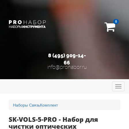
0
8 (495) 909-14-
66
info@pronabor.ru
Toggl
navig
Наборы СвязьКомплект
SK-VOLS-5-PRO - Набор для
чистки оптических