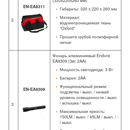
(320x220x260 мм)
EN-EA8311
Габариты: 320 x 220 x 260 мм
Материал:
2.
водонепроницаемая ткань
"Oxford"
Прошита грубой полиэфирной
нитью
Фонарь алюминиевый Endura
EA9309 (3w; 2AA)
Мощность светодиода: 3 Вт
Батарея: 2AA
Функциональный режим:
EN-EA9309
подсветка / выкл. / низкий
уровень освещенности / выкл.
/ вспышка / выкл.
3.
Максимальная яркость:
150LM / выкл. / 45LM / выкл. / -
/ выкл.