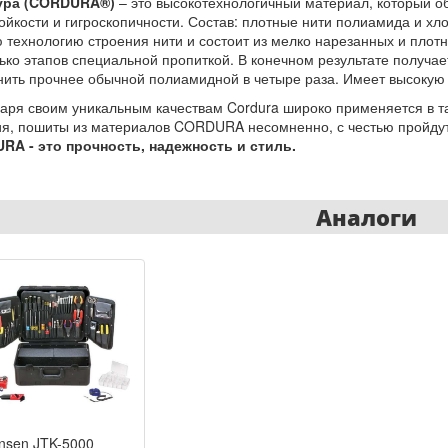
ура (CORDURA®)
– это высокотехнологичный материал, который 
ойкости и гигроскопичности. Состав: плотные нити полиамида и хл
 технологию строения нити и состоит из мелко нарезанных и плот
ько этапов специальной пропиткой. В конечном результате получа
нить прочнее обычной полиамидной в четыре раза. Имеет высокую 
аря своим уникальным качествам Cordura широко применяется в т
я, пошиты из материалов CORDURA несомненно, с честью пройду
RA - это прочность, надежность и стиль.
Аналоги
nsen JTK-5000