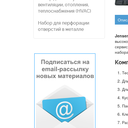
вентиляции, отопления,
теплоснабжения (HVAC)
Опис
Набор для перфорации
отверстий в металле
Jense
высоко
сервис
набора
Комп
Те
Дл
Дл
Ку
Па
Кл
Ра