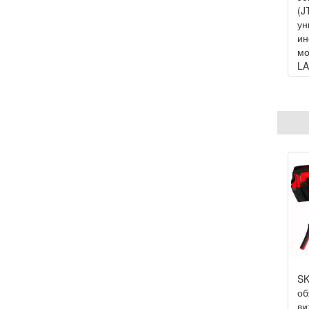
(J
ун
ин
мо
L
SK
об
ви