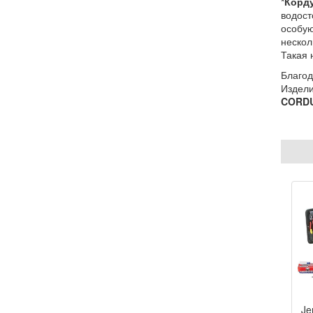
*Корд
водост
особую
нескол
Такая 
Благод
Издели
CORDU
Je