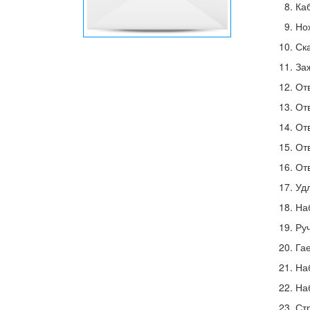
Ка
Но
Ск
За
От
Отв
Отв
Отв
От
Уд
На
Ру
Гае
На
На
Стр