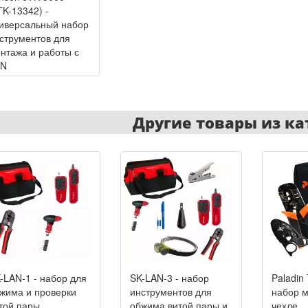
TK-13342) -
иверсальный набор
струментов для
нтажа и работы с
AN
Другие товары из ка
-LAN-1 - набор для
SK-LAN-3 - набор
Paladin
жима и проверки
инструментов для
набор м
той пары
обжима витой пары и
чехле