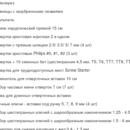
белерез
жницы с зазубренными лезвиями
альпель
жим хирургический прямой 15 см
вертка крестовая короткая 2 в одном
ертки с прямым шлицем 2.5/ 3.5/ 5/ 7 мм (4 шт)
ертки крестовые Philips #0, #1, #2 (3 шт)
ертка + 10 сменных бит (шестигранник 4,5 мм, T5, T6, TT7, TT8, T
вертка для труднодоступных мест Screw Starter
линитель для отверточных вставок 10 см
бор часовых мини отверток 7 см (7 шт)
чка для длинных отверточных вставок
чные ключи - вставки под ручку 5, 7, 8, 9 мм (4 шт)
бор шестигранных ключей с шарообразным наконечником 1.25 - 4.5
бор шестигранных ключей с шарообразным наконечником 1.5 - 6 мм
иппер для снятия изоляции с жил 0.4 - 1,3 мм