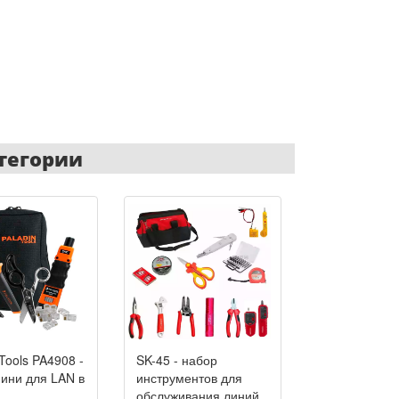
тегории
 Tools PA4908 -
SK-45 - набор
SK-LAN-2-PR
ини для LAN в
инструментов для
набор для
обслуживания линий
обслуживани