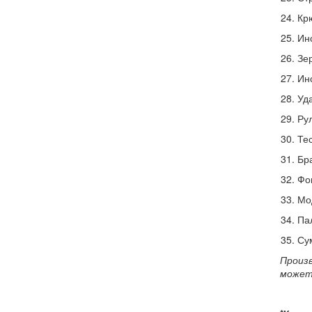
Кр
Ин
Зер
Ин
Уд
Рул
Те
Бр
Фо
Мо
Па
Су
Произ
может