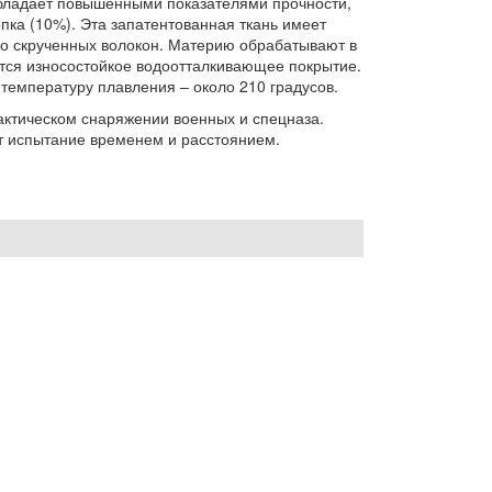
обладает повышенными показателями прочности,
опка (10%). Эта запатентованная ткань имеет
но скрученных волокон. Материю обрабатывают в
ется износостойкое водоотталкивающее покрытие.
температуру плавления – около 210 градусов.
актическом снаряжении военных и спецназа.
т испытание временем и расстоянием.